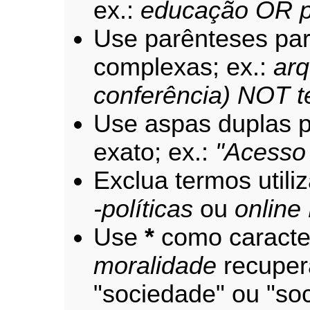
ex.:
educação OR p
Use parênteses par
complexas; ex.:
arq
conferência) NOT t
Use aspas duplas p
exato; ex.:
"Acesso 
Exclua termos util
-políticas
ou
online
Use
*
como caracter
moralidade
recuper
"sociedade" ou "soc