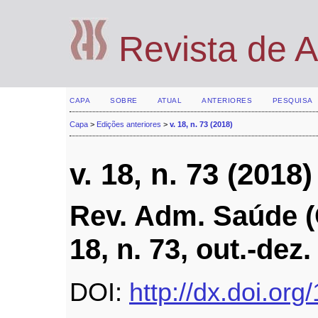
Revista de 
CAPA
SOBRE
ATUAL
ANTERIORES
PESQUISA
Capa
>
Edições anteriores
>
v. 18, n. 73 (2018)
v. 18, n. 73 (2018)
Rev. Adm. Saúde (O
18, n. 73, out.-dez
DOI:
http://dx.doi.or