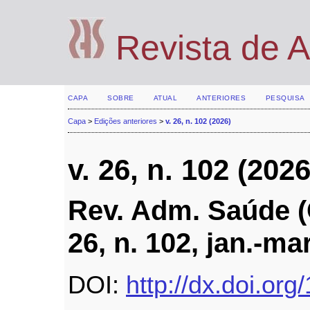
Revista de 
CAPA
SOBRE
ATUAL
ANTERIORES
PESQUISA
Capa
>
Edições anteriores
>
v. 26, n. 102 (2026)
v. 26, n. 102 (2026
Rev. Adm. Saúde (O
26, n. 102, jan.-ma
DOI:
http://dx.doi.or